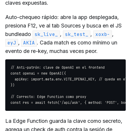
claves expuestas.
Auto-chequeo rápido: abre la app desplegada,
presiona F12, ve al tab Sources y busca en el JS
bundleado
,
,
,
sk_live_
sk_test_
xoxb-
,
. Cada match es como mínimo un
eyJ
AKIA
evento de re-key, muchas veces peor.
// Anti-patrón: clave de OpenAI en el frontend

const openai = new OpenAI({

  apiKey: import.meta.env.VITE_OPENAI_KEY, // queda en el b
})

// Correcto: Edge Function como proxy

La Edge Function guarda la clave como secreto,
agrega un check de auth contra la sesión de