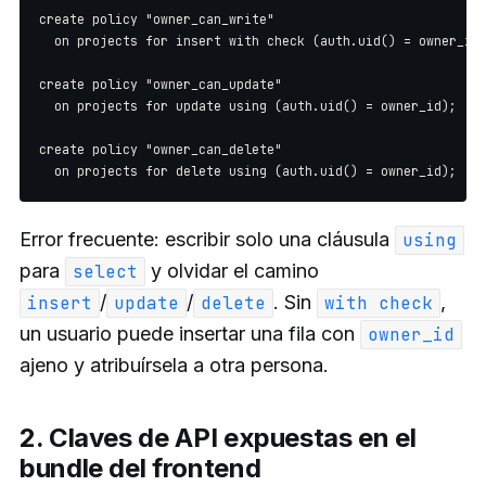
create policy "owner_can_write"

  on projects for insert with check (auth.uid() = owner_id)
create policy "owner_can_update"

  on projects for update using (auth.uid() = owner_id);

create policy "owner_can_delete"

Error frecuente: escribir solo una cláusula
using
para
y olvidar el camino
select
/
/
. Sin
,
insert
update
delete
with check
un usuario puede insertar una fila con
owner_id
ajeno y atribuírsela a otra persona.
2. Claves de API expuestas en el
bundle del frontend