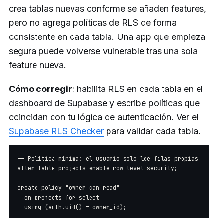
crea tablas nuevas conforme se añaden features,
pero no agrega políticas de RLS de forma
consistente en cada tabla. Una app que empieza
segura puede volverse vulnerable tras una sola
feature nueva.
Cómo corregir:
habilita RLS en cada tabla en el
dashboard de Supabase y escribe políticas que
coincidan con tu lógica de autenticación. Ver el
Supabase RLS Checker
para validar cada tabla.
-- Política mínima: el usuario solo lee filas propias

alter table projects enable row level security;

create policy "owner_can_read"

  on projects for select

  using (auth.uid() = owner_id);
